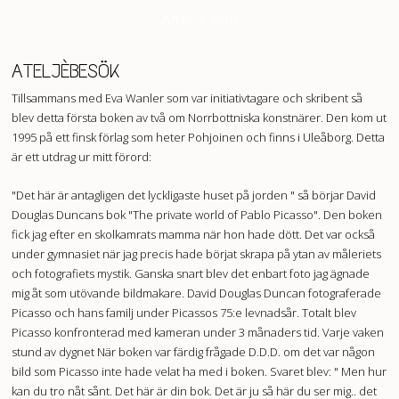
Anders Alm
ATELJÈBESÖK
Tillsammans med Eva Wanler som var initiativtagare och skribent så
blev detta första boken av två om Norrbottniska konstnärer. Den kom ut
1995 på ett finsk förlag som heter Pohjoinen och finns i Uleåborg. Detta
är ett utdrag ur mitt förord:
"Det här är antagligen det lyckligaste huset på jorden " så börjar David
Douglas Duncans bok "The private world of Pablo Picasso". Den boken
fick jag efter en skolkamrats mamma när hon hade dött. Det var också
under gymnasiet när jag precis hade börjat skrapa på ytan av måleriets
och fotografiets mystik. Ganska snart blev det enbart foto jag ägnade
mig åt som utövande bildmakare. David Douglas Duncan fotograferade
Picasso och hans familj under Picassos 75:e levnadsår. Totalt blev
Picasso konfronterad med kameran under 3 månaders tid. Varje vaken
stund av dygnet När boken var färdig frågade D.D.D. om det var någon
bild som Picasso inte hade velat ha med i boken. Svaret blev: " Men hur
kan du tro nåt sånt. Det här är din bok. Det är ju så här du ser mig.. det