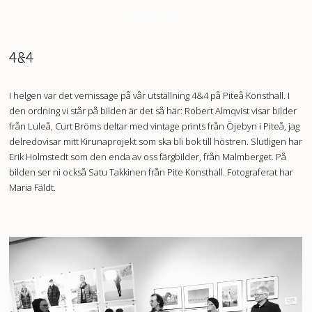
Anders Alm
4&4
I helgen var det vernissage på vår utställning 4&4 på Piteå Konsthall. I
den ordning vi står på bilden är det så här: Robert Almqvist visar bilder
från Luleå, Curt Bröms deltar med vintage prints från Öjebyn i Piteå, jag
delredovisar mitt Kirunaprojekt som ska bli bok till höstren. Slutligen har
Erik Holmstedt som den enda av oss färgbilder, från Malmberget. På
bilden ser ni också Satu Takkinen från Pite Konsthall. Fotograferat har
Maria Fäldt.