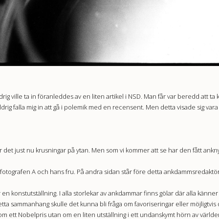
ig ville ta in föranleddes av en liten artikel i NSD. Man får var beredd att ta 
 aldrig falla mig in att gå i polemik med en recensent. Men detta visade sig var
det just nu krusningar på ytan. Men som vi kommer att se har den fått anknytn
grafen A och hans fru. På andra sidan står före detta ankdammsredaktören B
r en konstutställning. I alla storlekar av ankdammar finns gölar där alla känner a
detta sammanhang skulle det kunna bli fråga om favoriseringar eller möjligtvi
m ett Nobelpris utan om en liten utställning i ett undanskymt hörn av världen.