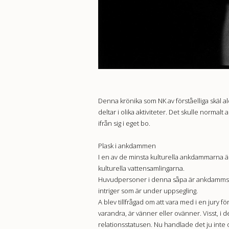
Denna krönika som NK av förståelliga skäl aldr
deltar i olika aktiviteter. Det skulle normalt
ifrån sig i eget bo.
Plask i ankdammen
I en av de minsta kulturella ankdammarna är 
kulturella vattensamlingarna.
Huvudpersoner i denna såpa är ankdammsfoto
intriger som är under uppsegling.
A blev tillfrågad om att vara med i en jury fö
varandra, är vänner eller ovänner. Visst, i 
relationsstatusen. Nu handlade det ju inte o