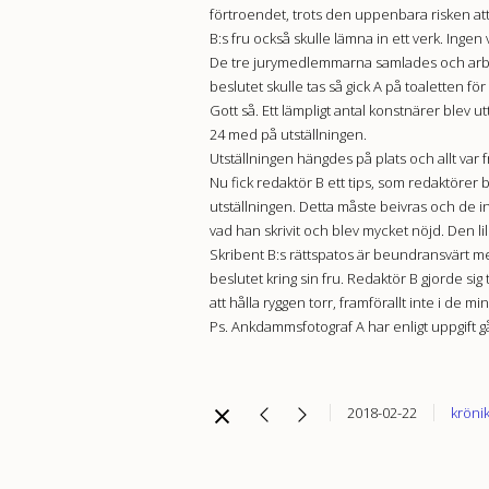
förtroendet, trots den uppenbara risken att 
B:s fru också skulle lämna in ett verk. Ing
De tre jurymedlemmarna samlades och arbete
beslutet skulle tas så gick A på toaletten fö
Gott så. Ett lämpligt antal konstnärer blev 
24 med på utställningen.
Utställningen hängdes på plats och allt var f
Nu fick redaktör B ett tips, som redaktörer 
utställningen. Detta måste beivras och de i
vad han skrivit och blev mycket nöjd. Den l
Skribent B:s rättspatos är beundransvärt m
beslutet kring sin fru. Redaktör B gjorde sig 
att hålla ryggen torr, framförallt inte i de 
Ps. Ankdammsfotograf A har enligt uppgift 
2018-02-22
kröni