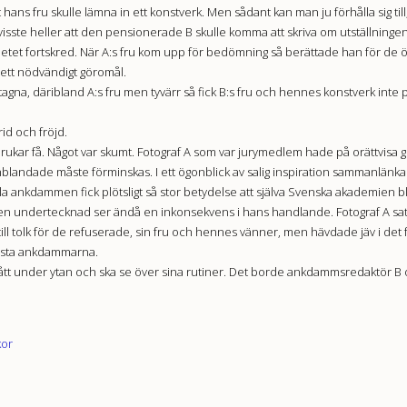
hans fru skulle lämna in ett konstverk. Men sådant kan man ju förhålla sig till
en visste heller att den pensionerade B skulle komma att skriva om utställnin
t fortskred. När A:s fru kom upp för bedömning så berättade han för de övr
r ett nödvändigt göromål.
uttagna, däribland A:s fru men tyvärr så fick B:s fru och hennes konstverk int
rid och fröjd.
brukar få. Något var skumt. Fotograf A som var jurymedlem hade på orättvisa g
nblandade måste förminskas. I ett ögonblick av salig inspiration sammanlänkad
illa ankdammen fick plötsligt så stor betydelse att själva Svenska akademie
en undertecknad ser ändå en inkonsekvens i hans handlande. Fotograf A satt 
till tolk för de refuserade, sin fru och hennes vänner, men hävdade jäv i det för
minsta ankdammarna.
gått under ytan och ska se över sina rutiner. Det borde ankdammsredaktör B 
kor