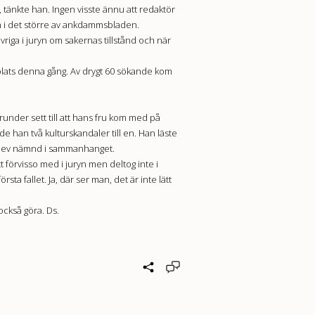
, tänkte han. Ingen visste ännu att redaktör
gen i det större av ankdammsbladen.
iga i juryn om sakernas tillstånd och när
e plats denna gång. Av drygt 60 sökande kom
runder sett till att hans fru kom med på
e han två kulturskandaler till en. Han läste
n blev nämnd i sammanhanget.
förvisso med i juryn men deltog inte i
sta fallet. Ja, där ser man, det är inte lätt
också göra. Ds.