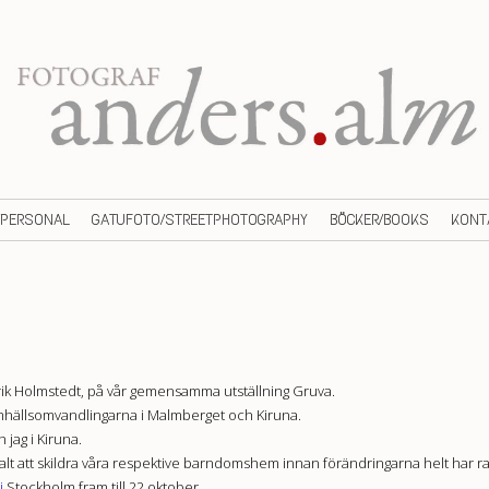
/PERSONAL
GATUFOTO/STREETPHOTOGRAPHY
BÖCKER/BOOKS
KONT
 Erik Holmstedt, på vår gemensamma utställning Gruva.
mhällsomvandlingarna i Malmberget och Kiruna.
jag i Kiruna.
valt att skildra våra respektive barndomshem innan förändringarna helt har r
i
Stockholm fram till 22 oktober.