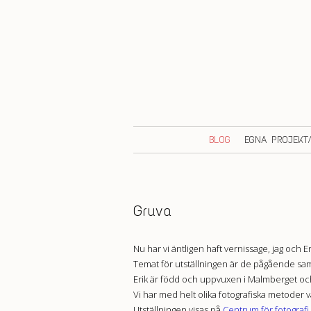
BLOG
EGNA PROJEKT
Gruva
Nu har vi äntligen haft vernissage, jag och
Temat för utställningen är de pågående sa
Erik är född och uppvuxen i Malmberget och 
Vi har med helt olika fotografiska metoder 
Utställningen visas på
Centrum för fotografi 