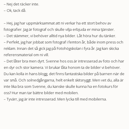
– Nej det räcker inte.
– Ok, tack då.
– Hej, jag har uppmärksammat att ni verkar ha ett stort behov av
fotografier. Jag är fotograf och skulle vilja erbjuda er mina tjänster.
– Det stämmer, vi behöver alltid nya bilder. Låt höra hur du tänker.
– Perfekt, jag har jobbat som fotograf i femton år, både inom press och
reklam. Innan det så gick jag på Fotohögskolan i fyra år. Jag kan skicka
referensmaterial om ni vill.
– Det låter bra men dyrt. Svenne hos oss är intresserad av foto och har
en dyr och stor kamera. Vi brukar låta honom ta de bilder vi behöver.
Du kan kolla in hans blogg, det finns fantastiska bilder på barnen när de
var små. Och solnedgångarna, helt enkelt skitsnyggt. Men vet du, alla är
inte lika bra som Svenne, du kanske skulle kunna ha en fotokurs för
oss? Hur man tar bättre bilder med mobilen.
– Tyvärr, jag är inte intresserad. Men lycka till med mobilerna.