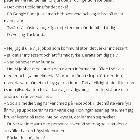
patienterna vad de har för sjukdomar och ge dom lite piller.
– Det krävs utbildning för det också.
– På Google finns ju allt man behöver veta och jag är bra på att ta
människor.
– Tyvärr så måste vi nog säga nej. Återkom när du utbildat dig.
– Då vet jag. Tack ändå.
– Hej, jag skulle vilja jobba som kommunikatör, det verkar intressant.
– Ja, det är intressant och ett framtidsyrke. Berätta om dig själv.
– Vad behöver man kunna?
– Hm, vi jobbar med intern och extern information. Både i sociala
medier och i gammelmedia. Vi arbetar för att skapa förtroenden,
utveckla varumärket och bygga relationer. Det är viktigt att du följer med
i samhällsdebatten för att kunna ge rådgivning till beslutsfattare och
andra om vår verksamhet.
– Sociala medier, jag har varit med på Facebook i...det måste vara fyra
år nu. Jag uppdaterar nästan varje dag. Tidningar läser jag inte, men jag
brukar lyssna på radio. Melodikrysset, där lär man sig mycket.
– Du verkar inte vara den person vi söker. Vi ser nog helst att den vi
anställer har en högskoleexamen.
– Räcker folkhögskola?