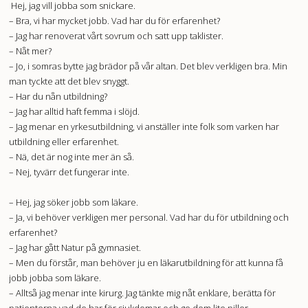
Hej, jag vill jobba som snickare.
– Bra, vi har mycket jobb. Vad har du för erfarenhet?
– Jag har renoverat vårt sovrum och satt upp taklister.
– Nåt mer?
– Jo, i somras bytte jag brädor på vår altan. Det blev verkligen bra. Min
man tyckte att det blev snyggt.
– Har du nån utbildning?
– Jag har alltid haft femma i slöjd.
– Jag menar en yrkesutbildning, vi anställer inte folk som varken har
utbildning eller erfarenhet.
– Nä, det är nog inte mer än så.
– Nej, tyvärr det fungerar inte.
– Hej, jag söker jobb som läkare.
– Ja, vi behöver verkligen mer personal. Vad har du för utbildning och
erfarenhet?
– Jag har gått Natur på gymnasiet.
– Men du förstår, man behöver ju en läkarutbildning för att kunna få
jobb jobba som läkare.
– Alltså jag menar inte kirurg. Jag tänkte mig nåt enklare, berätta för