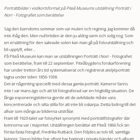
Porträttbilder i visitkortsformat på Piteå Museums utställning Porträtt i
Norr - Fotografiet som berättelse
Säg den barndoms sommar som var mulen och regning. Jag kommer då
inte ihåg den. Men nuförtiden är den ju aldrig varm och solig nog. Som
en ersättning för den saknade solen kan man gå på fotoutställning och
bli upplyft, eller…
På Piteå Museum kan man se utställningen Porträtt i Norr - Fotografiet
som berättelse, fram till 22 september. Piteåbygdens forskarförening
har under tretton års tid systematiserat och registrerat ateljéporträtt
tagna under tiden 1850-1938.
Det är någonting speciellt med dessa gamla porträtt. Kameror fanns
inte i var mans ägo och att bli fotograferad var en högtidlig situation. De
långa exponeringstiderna gjorde att de avbildade måste vara
koncentrerade och sitta stilla för att inte bli oskarpa. Detta bidrog till det
allvar som många av bilderna utstrålar.
Fram till 1920-talet var fotoyrket synonymt med porträttfotografer där
kvinnorna var i majoritet. Utställningen berättar att Piteå 1866 fick sin
första fasta fotograf, Fredrika Rutbäck. Den följdes av tolv till, samtliga
kvinnor. Deras bilder har oftast har hamnat i privata händer och album