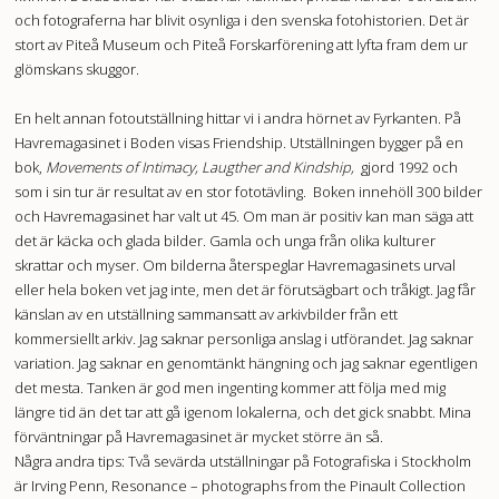
och fotograferna har blivit osynliga i den svenska fotohistorien. Det är
stort av Piteå Museum och Piteå Forskarförening att lyfta fram dem ur
glömskans skuggor.
En helt annan fotoutställning hittar vi i andra hörnet av Fyrkanten. På
Havremagasinet i Boden visas Friendship. Utställningen bygger på en
bok,
Movements of Intimacy, Laugther and Kindship,
gjord 1992 och
som i sin tur är resultat av en stor fototävling. Boken innehöll 300 bilder
och Havremagasinet har valt ut 45. Om man är positiv kan man säga att
det är käcka och glada bilder. Gamla och unga från olika kulturer
skrattar och myser. Om bilderna återspeglar Havremagasinets urval
eller hela boken vet jag inte, men det är förutsägbart och tråkigt. Jag får
känslan av en utställning sammansatt av arkivbilder från ett
kommersiellt arkiv. Jag saknar personliga anslag i utförandet. Jag saknar
variation. Jag saknar en genomtänkt hängning och jag saknar egentligen
det mesta. Tanken är god men ingenting kommer att följa med mig
längre tid än det tar att gå igenom lokalerna, och det gick snabbt. Mina
förväntningar på Havremagasinet är mycket större än så.
Några andra tips: Två sevärda utställningar på Fotografiska i Stockholm
är Irving Penn, Resonance – photographs from the Pinault Collection