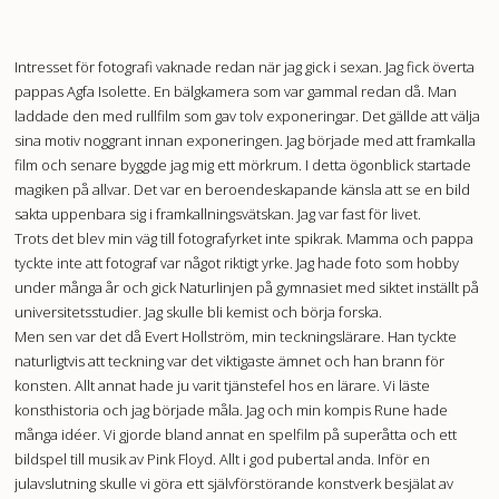
Intresset för fotografi vaknade redan när jag gick i sexan. Jag fick överta
pappas Agfa Isolette. En bälgkamera som var gammal redan då. Man
laddade den med rullfilm som gav tolv exponeringar. Det gällde att välja
sina motiv noggrant innan exponeringen. Jag började med att framkalla
film och senare byggde jag mig ett mörkrum. I detta ögonblick startade
magiken på allvar. Det var en beroendeskapande känsla att se en bild
sakta uppenbara sig i framkallningsvätskan. Jag var fast för livet.
Trots det blev min väg till fotografyrket inte spikrak. Mamma och pappa
tyckte inte att fotograf var något riktigt yrke. Jag hade foto som hobby
under många år och gick Naturlinjen på gymnasiet med siktet inställt på
universitetsstudier. Jag skulle bli kemist och börja forska.
Men sen var det då Evert Hollström, min teckningslärare. Han tyckte
naturligtvis att teckning var det viktigaste ämnet och han brann för
konsten. Allt annat hade ju varit tjänstefel hos en lärare. Vi läste
konsthistoria och jag började måla. Jag och min kompis Rune hade
många idéer. Vi gjorde bland annat en spelfilm på superåtta och ett
bildspel till musik av Pink Floyd. Allt i god pubertal anda. Inför en
julavslutning skulle vi göra ett självförstörande konstverk besjälat av