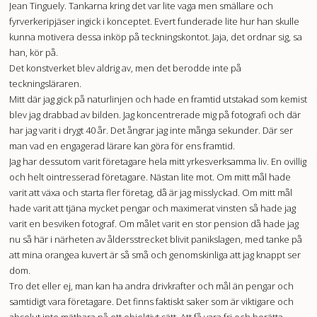
Jean Tinguely. Tankarna kring det var lite vaga men smällare och
fyrverkeripjäser ingick i konceptet. Evert funderade lite hur han skulle
kunna motivera dessa inköp på teckningskontot. Jaja, det ordnar sig, sa
han, kör på.
Det konstverket blev aldrig av, men det berodde inte på
teckningsläraren.
Mitt där jag gick på naturlinjen och hade en framtid utstakad som kemist
blev jag drabbad av bilden. Jag koncentrerade mig på fotografi och där
har jag varit i drygt 40 år. Det ångrar jag inte många sekunder. Där ser
man vad en engagerad lärare kan göra för ens framtid.
Jag har dessutom varit företagare hela mitt yrkesverksamma liv. En ovillig
och helt ointresserad företagare. Nästan lite mot. Om mitt mål hade
varit att växa och starta fler företag, då är jag misslyckad. Om mitt mål
hade varit att tjäna mycket pengar och maximerat vinsten så hade jag
varit en besviken fotograf. Om målet varit en stor pension då hade jag
nu så här i närheten av åldersstrecket blivit panikslagen, med tanke på
att mina orangea kuvert är så små och genomskinliga att jag knappt ser
dom.
Tro det eller ej, man kan ha andra drivkrafter och mål än pengar och
samtidigt vara företagare. Det finns faktiskt saker som är viktigare och