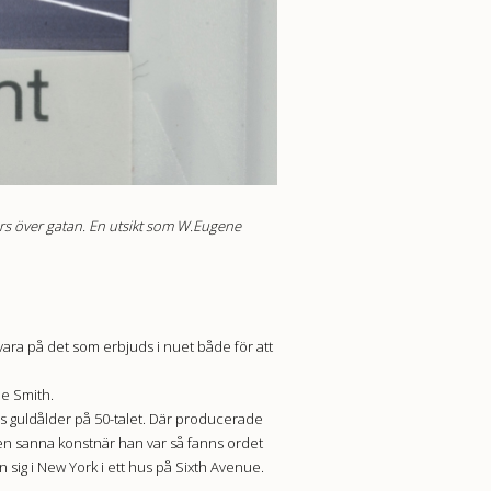
värs över gatan. En utsikt som W.Eugene
lvara på det som erbjuds i nuet både för att
ne Smith.
ss guldålder på 50-talet. Där producerade
 den sanna konstnär han var så fanns ordet
n sig i New York i ett hus på Sixth Avenue.