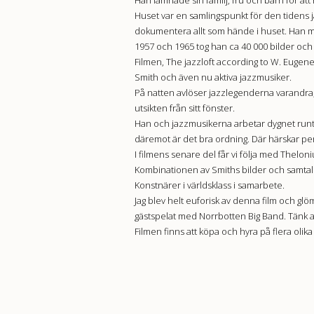
Huset var en samlingspunkt för den tidens 
dokumentera allt som hände i huset. Han mo
1957 och 1965 tog han ca 40 000 bilder och 
Filmen, The jazzloft according to W. Eugene S
Smith och även nu aktiva jazzmusiker.
På natten avlöser jazzlegenderna varandra, 
utsikten från sitt fönster.
Han och jazzmusikerna arbetar dygnet runt
däremot är det bra ordning. Där härskar per
I filmens senare del får vi följa med Thel
Kombinationen av Smiths bilder och samtalen
Konstnärer i världsklass i samarbete.
Jag blev helt euforisk av denna film och glö
gästspelat med Norrbotten Big Band. Tänk at
Filmen finns att köpa och hyra på flera olika