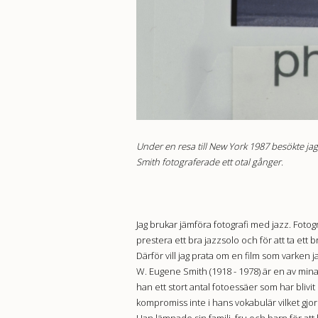
Under en resa till New York 1987 besökte jag
Smith fotograferade ett otal gånger.
Jag brukar jämföra fotografi med jazz. Fotog
prestera ett bra jazzsolo och för att ta ett br
Därför vill jag prata om en film som varken 
W. Eugene Smith (1918 - 1978) är en av mina
han ett stort antal fotoessäer som har bliv
kompromiss inte i hans vokabulär vilket gjord
Han lämnade sin familj, fru och barn för att 