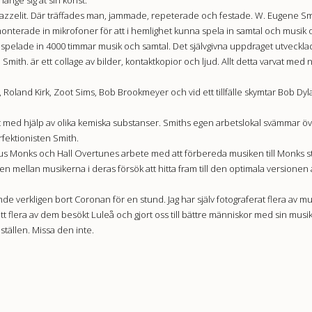
jazzelit. Där träffades man, jammade, repeterade och festade. W. Eugene Sm
nterade in mikrofoner för att i hemlighet kunna spela in samtal och musik o
spelade in 4000 timmar musik och samtal. Det självgivna uppdraget utvecklade
mith. är ett collage av bilder, kontaktkopior och ljud. Allt detta varvat med n
Roland Kirk, Zoot Sims, Bob Brookmeyer och vid ett tillfälle skymtar Bob Dyl
 med hjälp av olika kemiska substanser. Smiths egen arbetslokal svämmar öv
fektionisten Smith.
onius Monks och Hall Overtunes arbete med att förbereda musiken till Monks
 mellan musikerna i deras försök att hitta fram till den optimala versionen a
mde verkligen bort Coronan för en stund. Jag har själv fotograferat flera av 
t flera av dem besökt Luleå och gjort oss till bättre människor med sin musik
 ställen. Missa den inte.