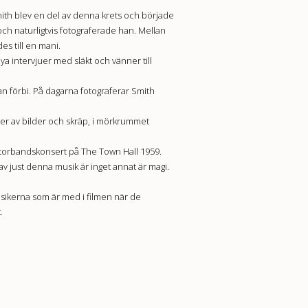
ith blev en del av denna krets och började
ch naturligtvis fotograferade han. Mellan
s till en mani.
ya intervjuer med släkt och vänner till
an förbi. På dagarna fotograferar Smith
er av bilder och skräp, i mörkrummet
 storbandskonsert på The Town Hall 1959.
v just denna musik är inget annat är magi.
musikerna som är med i filmen när de
.