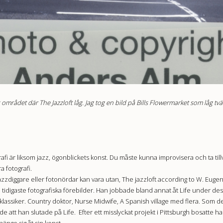
 området där The Jazzloft låg. Jag tog en bild på Bills Flowermarket som låg t
rafi är liksom jazz, ögonblickets konst. Du måste kunna improvisera och ta til
a fotografi.
jazzdiggare eller fotonördar kan vara utan, The jazzloft according to W. Euge
 tidigaste fotografiska förebilder. Han jobbade bland annat åt Life under de
it klassiker. Country doktor, Nurse Midwife, A Spanish village med flera. Som
e att han slutade på Life. Efter ett misslyckat projekt i Pittsburgh bosatte ha
hänge sig åt sin konst.