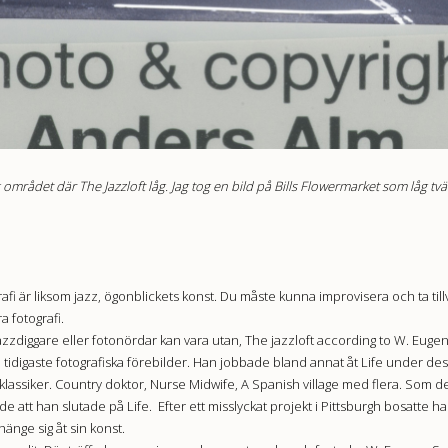
 området där The Jazzloft låg. Jag tog en bild på Bills Flowermarket som låg t
rafi är liksom jazz, ögonblickets konst. Du måste kunna improvisera och ta til
a fotografi.
jazzdiggare eller fotonördar kan vara utan, The jazzloft according to W. Euge
 tidigaste fotografiska förebilder. Han jobbade bland annat åt Life under de
it klassiker. Country doktor, Nurse Midwife, A Spanish village med flera. Som
e att han slutade på Life. Efter ett misslyckat projekt i Pittsburgh bosatte ha
hänge sig åt sin konst.