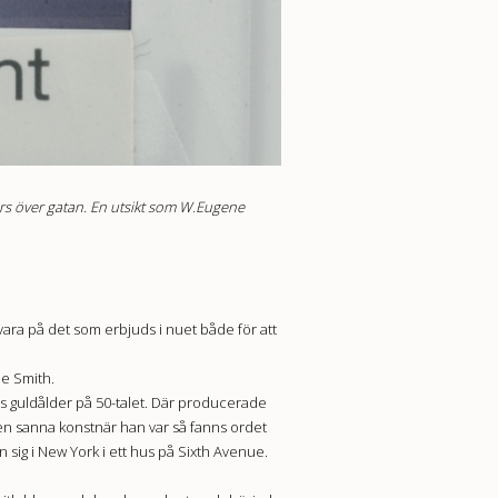
värs över gatan. En utsikt som W.Eugene
lvara på det som erbjuds i nuet både för att
ne Smith.
ss guldålder på 50-talet. Där producerade
 den sanna konstnär han var så fanns ordet
n sig i New York i ett hus på Sixth Avenue.