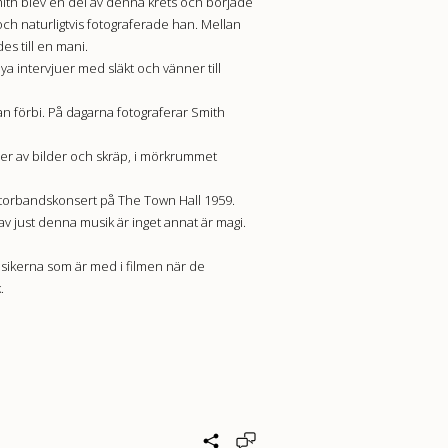
ith blev en del av denna krets och började
ch naturligtvis fotograferade han. Mellan
s till en mani.
ya intervjuer med släkt och vänner till
an förbi. På dagarna fotograferar Smith
er av bilder och skräp, i mörkrummet
 storbandskonsert på The Town Hall 1959.
v just denna musik är inget annat är magi.
musikerna som är med i filmen när de
.