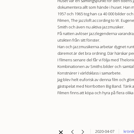
Huset var en samlingspunkt för den tidens 
dokumentera allt som hände i huset. Han mo
1957 och 1965 tog han ca 40 000 bilder och 
Filmen, The jazzloft according to W. Eugene S
Smith och även nu aktiva jazzmusiker.
På natten avlöser jazzlegenderna varandra, 
utsikten från sitt fönster.
Han och jazzmusikerna arbetar dygnet runt
däremot är det bra ordning. Där härskar per
I filmens senare del får vi följa med Thel
Kombinationen av Smiths bilder och samtalen
Konstnärer i världsklass i samarbete.
Jag blev helt euforisk av denna film och glö
gästspelat med Norrbotten Big Band. Tänk at
Filmen finns att köpa och hyra på flera olika
2020-04-07
kröni