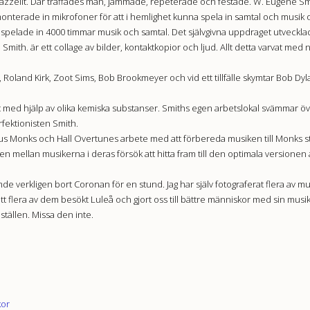
jazzelit. Där träffades man, jammade, repeterade och festade. W. Eugene Sm
nterade in mikrofoner för att i hemlighet kunna spela in samtal och musik o
spelade in 4000 timmar musik och samtal. Det självgivna uppdraget utvecklade
mith. är ett collage av bilder, kontaktkopior och ljud. Allt detta varvat med n
Roland Kirk, Zoot Sims, Bob Brookmeyer och vid ett tillfälle skymtar Bob Dyl
 med hjälp av olika kemiska substanser. Smiths egen arbetslokal svämmar öv
fektionisten Smith.
onius Monks och Hall Overtunes arbete med att förbereda musiken till Monks
 mellan musikerna i deras försök att hitta fram till den optimala versionen a
mde verkligen bort Coronan för en stund. Jag har själv fotograferat flera av 
t flera av dem besökt Luleå och gjort oss till bättre människor med sin musik
 ställen. Missa den inte.
kor