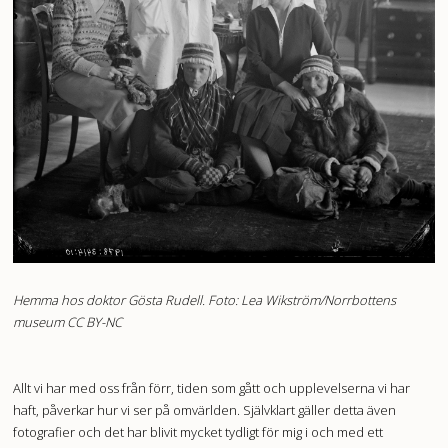
Hemma hos doktor Gösta Rudell. Foto: Lea Wikström/Norrbottens
museum CC BY-NC
Allt vi har med oss från förr, tiden som gått och upplevelserna vi har
haft, påverkar hur vi ser på omvärlden. Självklart gäller detta även
fotografier och det har blivit mycket tydligt för mig i och med ett