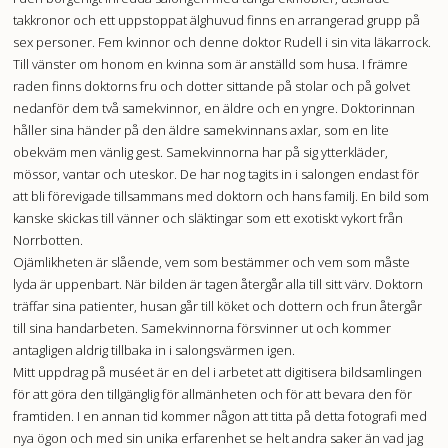
takkronor och ett uppstoppat älghuvud finns en arrangerad grupp på
sex personer. Fem kvinnor och denne doktor Rudell i sin vita läkarrock.
Till vänster om honom en kvinna som är anställd som husa. I främre
raden finns doktorns fru och dotter sittande på stolar och på golvet
nedanför dem två samekvinnor, en äldre och en yngre. Doktorinnan
håller sina händer på den äldre samekvinnans axlar, som en lite
obekväm men vänlig gest. Samekvinnorna har på sig ytterkläder,
mössor, vantar och uteskor. De har nog tagits in i salongen endast för
att bli förevigade tillsammans med doktorn och hans familj. En bild som
kanske skickas till vänner och släktingar som ett exotiskt vykort från
Norrbotten.
Ojämlikheten är slående, vem som bestämmer och vem som måste
lyda är uppenbart. När bilden är tagen återgår alla till sitt värv. Doktorn
träffar sina patienter, husan går till köket och dottern och frun återgår
till sina handarbeten. Samekvinnorna försvinner ut och kommer
antagligen aldrig tillbaka in i salongsvärmen igen.
Mitt uppdrag på muséet är en del i arbetet att digitisera bildsamlingen
för att göra den tillgänglig för allmänheten och för att bevara den för
framtiden. I en annan tid kommer någon att titta på detta fotografi med
nya ögon och med sin unika erfarenhet se helt andra saker än vad jag