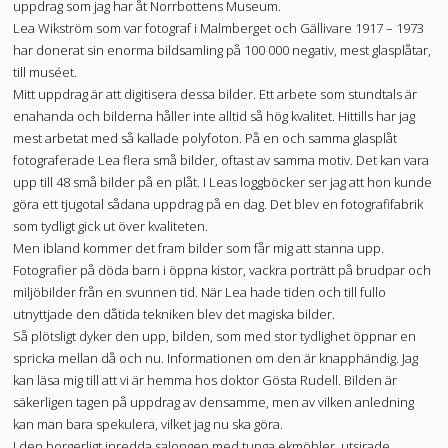
uppdrag som jag har åt Norrbottens Museum.
Lea Wikström som var fotograf i Malmberget och Gällivare 1917 – 1973
har donerat sin enorma bildsamling på 100 000 negativ, mest glasplåtar,
till muséet.
Mitt uppdrag är att digitisera dessa bilder. Ett arbete som stundtals är
enahanda och bilderna håller inte alltid så hög kvalitet. Hittills har jag
mest arbetat med så kallade polyfoton. På en och samma glasplåt
fotograferade Lea flera små bilder, oftast av samma motiv. Det kan vara
upp till 48 små bilder på en plåt. I Leas loggböcker ser jag att hon kunde
göra ett tjugotal sådana uppdrag på en dag. Det blev en fotografifabrik
som tydligt gick ut över kvaliteten.
Men ibland kommer det fram bilder som får mig att stanna upp.
Fotografier på döda barn i öppna kistor, vackra porträtt på brudpar och
miljöbilder från en svunnen tid. När Lea hade tiden och till fullo
utnyttjade den dåtida tekniken blev det magiska bilder.
Så plötsligt dyker den upp, bilden, som med stor tydlighet öppnar en
spricka mellan då och nu. Informationen om den är knapphändig. Jag
kan läsa mig till att vi är hemma hos doktor Gösta Rudell. Bilden är
säkerligen tagen på uppdrag av densamme, men av vilken anledning
kan man bara spekulera, vilket jag nu ska göra.
I den borgerligt inredda salongen med tunga ekmöbler, utsirade