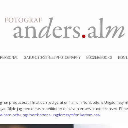
/PERSONAL
GATUFOTO/STREETPHOTOGRAPHY
BÖCKER/BOOKS
KONT
t. Jag har producerat, filmat och redigerat en film om Norrbottens Ungdomssy
ar följde jag med deras repetitioner och även en avslutande konsert. Filme
for-barn-och-unga/norrbottens-ungdomssymfoniker/om-oss/