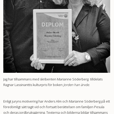
Jag har tillsammans med skribenten Marianne Söderberg tilldelats
Ragnar Lassinanttis kulturpris för boken
Jorden han ärvde
.
Enligt juryns motivering har Anders Alm och Marianne Söderberg på ett
föredömligt sätt tagit vid och fortsatt berättelsen om familjen Pesula
och deras jordbruksgärning. Texterna och bilderna bildar tillsammans