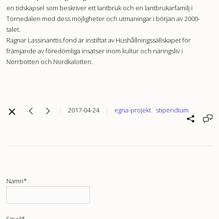
en tidskapsel som beskriver ett lantbruk och en lantbrukarfamilj i
Tornedalen med dess möjligheter och utmaningar i början av 2000-
talet.
Ragnar Lassinanttis fond är instiftat av Hushållningssällskapet för
främjande av föredömliga insatser inom kultur och näringsliv i
Norrbotten och Nordkalotten.
2017-04-24
egna-projekt
stipendium
Namn*