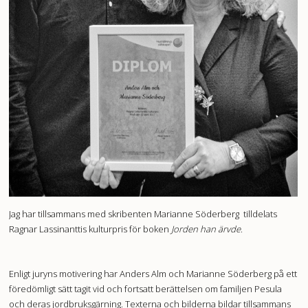
Jag har tillsammans med skribenten Marianne Söderberg tilldelats
Ragnar Lassinanttis kulturpris för boken
Jorden han ärvde
.
Enligt juryns motivering har Anders Alm och Marianne Söderberg på ett
föredömligt sätt tagit vid och fortsatt berättelsen om familjen Pesula
och deras jordbruksgärning. Texterna och bilderna bildar tillsammans