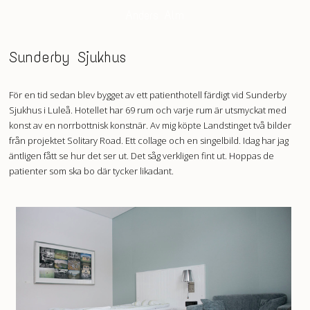
Anders Alm
Sunderby Sjukhus
För en tid sedan blev bygget av ett patienthotell färdigt vid Sunderby
Sjukhus i Luleå. Hotellet har 69 rum och varje rum är utsmyckat med
konst av en norrbottnisk konstnär. Av mig köpte Landstinget två bilder
från projektet Solitary Road. Ett collage och en singelbild. Idag har jag
äntligen fått se hur det ser ut. Det såg verkligen fint ut. Hoppas de
patienter som ska bo där tycker likadant.