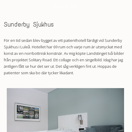
Anders Alm
Sunderby Sjukhus
För en tid sedan blev bygget av ett patienthotell färdigt vid Sunderby
Sjukhus i Luleå. Hotellet har 69 rum och varje rum är utsmyckat med
konst av en norrbottnisk konstnär. Av mig köpte Landstinget två bilder
från projektet Solitary Road. Ett collage och en singelbild. Idag har jag
äntligen fått se hur det ser ut. Det såg verkligen fint ut. Hoppas de
patienter som ska bo där tycker likadant.