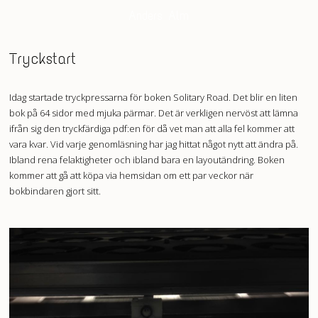
Anders Alm
Tryckstart
Idag startade tryckpressarna för boken Solitary Road. Det blir en liten
bok på 64 sidor med mjuka pärmar. Det är verkligen nervöst att lämna
ifrån sig den tryckfärdiga pdf:en för då vet man att alla fel kommer att
vara kvar. Vid varje genomläsning har jag hittat något nytt att ändra på.
Ibland rena felaktigheter och ibland bara en layoutändring. Boken
kommer att gå att köpa via hemsidan om ett par veckor när
bokbindaren gjort sitt.