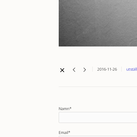
2016-11-26
utstäl
Namn*
Email*