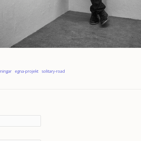
lningar
egna-projekt
solitary-road