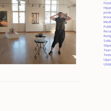
Foto
Hippi
Jord
Krön
Medi
Publ
Rece
Rörli
Soli
Stip
Tear
Text
Uppd
Utstä