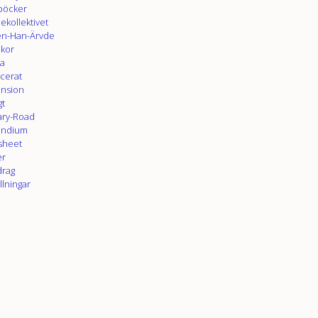
böcker
ekollektivet
en-Han-Ärvde
ikor
a
icerat
nsion
gt
tary-Road
endium
sheet
er
rag
llningar