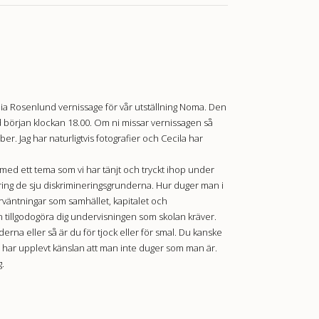
ia Rosenlund vernissage för vår utställning Noma. Den
 början klockan 18.00. Om ni missar vernissagen så
er. Jag har naturligtvis fotografier och Cecila har
g med ett tema som vi har tänjt och tryckt ihop under
ring de sju diskrimineringsgrunderna. Hur duger man i
rväntningar som samhället, kapitalet och
 tillgodogöra dig undervisningen som skolan kräver.
erna eller så är du för tjock eller för smal. Du kanske
alla har upplevt känslan att man inte duger som man är.
g.