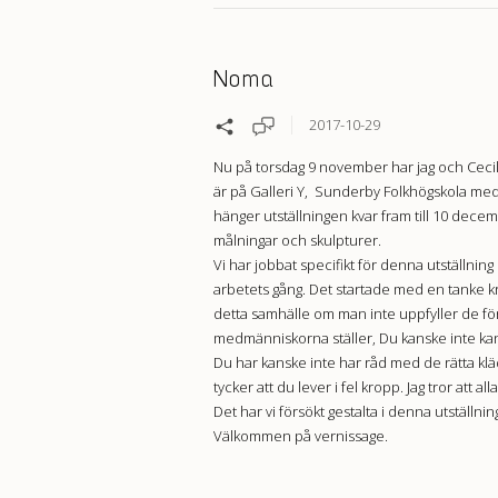
Noma
2017-10-29
Nu på torsdag 9 november har jag och Cecil
är på Galleri Y, Sunderby Folkhögskola med
hänger utställningen kvar fram till 10 decemb
målningar och skulpturer.
Vi har jobbat specifikt för denna utställnin
arbetets gång. Det startade med en tanke k
detta samhälle om man inte uppfyller de fö
medmänniskorna ställer, Du kanske inte kan
Du har kanske inte har råd med de rätta kläd
tycker att du lever i fel kropp. Jag tror att 
Det har vi försökt gestalta i denna utställnin
Välkommen på vernissage.