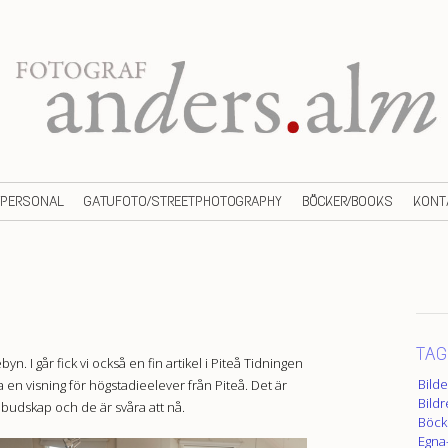
/PERSONAL
GATUFOTO/STREETPHOTOGRAPHY
BÖCKER/BOOKS
KONT
TAG
n. I går fick vi också en fin artikel i Piteå Tidningen
Bild
 en visning för högstadieelever från Piteå. Det är
Bild
s budskap och de är svåra att nå.
Böck
Egna