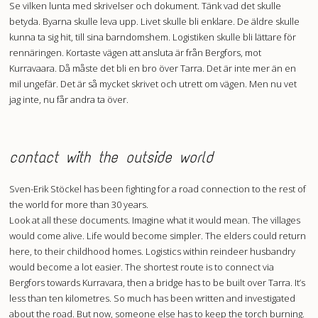
Se vilken lunta med skrivelser och dokument. Tänk vad det skulle
betyda. Byarna skulle leva upp. Livet skulle bli enklare. De äldre skulle
kunna ta sig hit, till sina barndomshem. Logistiken skulle bli lättare för
rennäringen. Kortaste vägen att ansluta är från Bergfors, mot
Kurravaara. Då måste det bli en bro över Tarra. Det är inte mer än en
mil ungefär. Det är så mycket skrivet och utrett om vägen. Men nu vet
jag inte, nu får andra ta över.
contact with the outside world
Sven-Erik Stöckel has been fighting for a road connection to the rest of
the world for more than 30 years.
Look at all these documents. Imagine what it would mean. The villages
would come alive. Life would become simpler. The elders could return
here, to their childhood homes. Logistics within reindeer husbandry
would become a lot easier. The shortest route is to connect via
Bergfors towards Kurravara, then a bridge has to be built over Tarra. It’s
less than ten kilometres. So much has been written and investigated
about the road. But now, someone else has to keep the torch burning.