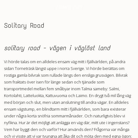
Anders Alm
Solitary Road
solitary road - vägen i väglöst land
Vi hörde talas om en alldeles ensam väg mitt i fjällvärlden, på andra
sidan Torneträsk längst uppe i norra Sverige. Vi hörde berättas om
rostiga gamla bilvrak som rullade längs den ensliga grusvägen. Bilvrak
som fraktats över isen för länge sedan och tjänade som
transportmedel mellan fem småbyar inom Talma sameby: Salmi,
Kortolahti, Latteluokta, Kattuvuoma och Laimo. En drygt två mil lång väg
med början och slut, men utan anslutning till andra vägar. En alldeles
ensam vägstump, en blindtarm mitt i fjällvärlden, som bara existerar
under några korta snöfria sommarmånader. Och naturligtvis blev vi
nyfikna. Hur är det möjligt att anlägga en väg där, mitt ute i ingenstans?
Vem har byggt den och varför? Hur används den? Frågorna var många
och vi visste att vi var tvungna att åka dit och möta den med egna ögon: