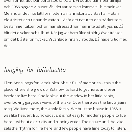
över Torneträsk. Där borta stod tältkåtan. Vi bodde där, hela familjen
och 1956 byggde vi huset. Åh, det var som att komma till himmelriket.
Men nu är det inte lätt för moderna människor att vistas här – utan
elektricitet och rinnande vatten. Här är det naturen och träsket som
bestämmer takten och är man stressad har man inte tid att lyssna. Då
blir det olyckor och tillbud. När jag var barn åkte vi aldrig över träsket
om det blåste för mycket. Vi väntade innan vi rodde. Då hade vi tid med
det.
longing for latteluokta
Ellen-Anna longs for Latteluokta. She is full of memories – this is the
place where she grew up. But now it’s hard to get here, and even
harder to live here. She looks out the window in her little cabin,
overlooking gorgeous views of the lake. Over there was the lavvú (Sámi
tent). We lived there, the whole family. We built the house in 1956. It
was like heaven. But nowadays, it is not easy for modern people to live
here – without electricity and running water. The nature and the lake
sets the rhythm for life here, and few people have time today to listen.