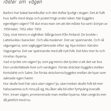
röster om vägen
Barbro har bakat kanelbullar och det doftar ljuvligt i stugan. Det är fullt
hus: kaffe med dopp och pratet högt under taket. När byggdes
egentligen vägen? Till slut enas man om att det måste ha varit i början av
1950-talet, 1952 eller 1953.
Ojoj, visst minns vi vägfolket. Många kom från Finland. De bodde i
Latteluokta i baracker. Och alla maskiner. Det var spännande. Och så
vägungarna, som vägbygget lämnade efter sig. Nya möten. Känslor.
Vägungarna. Det var spännande med allt nytt folk. Det blev mer liv och
rörelse i byarna.
Vad vi tyckte om vägen? Ja, som jag minns det tyckte vi att det var bra.
Den underlättade livet och vardagen. Första sträckan byggdes mellan
Kortolahti och Salmi. De första sträckorna byggdes mellan de byar som
saknade egen hamn.
Hur skulle livet här vara utan vägen? Ja, utan tvekan skulle folk bli mer
hälsosamma och röra på sig. Nu åker alla bil eller fyrhjuling överallt.
Förr, innan vägen, promenerade man mellan byarna. Man umgicks mer
då jämfört med nu.